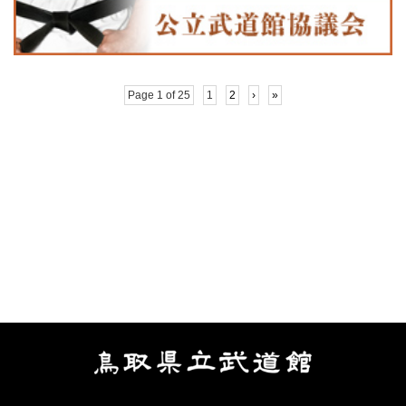
Page 1 of 25
1
2
›
»